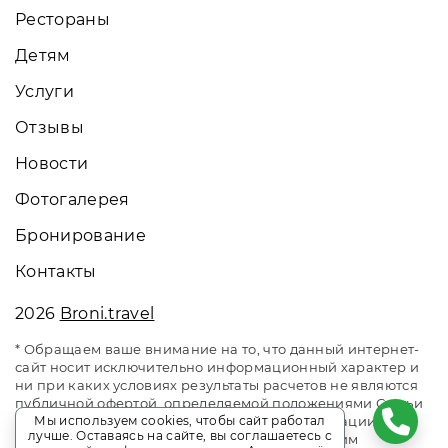
Рестораны
Детям
Услуги
Отзывы
Новости
Фотогалерея
Бронирование
Контакты
2026
Broni.travel
* Обращаем ваше внимание на то, что данный интернет-
сайт носит исключительно информационный характер и
ни при каких условиях результаты расчетов не являются
публичной офертой, определяемой положениями Статьи
437 Гражданского кодекса Российской Федерации. За
Мы используем cookies, чтобы сайт работал
лучше. Оставаясь на сайте, вы соглашаетесь с
окончательным расчетом обращайтесь к нашим