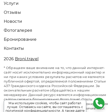
Услуги
Отзывы
Новости
Фотогалерея
Бронирование
Контакты
2026
Broni.travel
* Обращаем ваше внимание на то, что данный интернет-
сайт носит исключительно информационный характер и
ни при каких условиях результаты расчетов не являются
публичной офертой, определяемой положениями Статьи
437 Гражданского кодекса Российской Федерации. За
окончательным расчетом обращайтесь к нашим
менеджерам. Данный ресурс является информационным
сайтом сервиса бронирования Broni.travel. Отель
Мы используем cookies, чтобы сайт работал
«Солнечный Park Hotel & SPA». Сайт онлайн бронирования
лучше. Оставаясь на сайте, вы соглашаетесь с
номеров. Актуальные цены, прайс-листы и наличие мест.
политикой конфиденциальности
. А также даёте