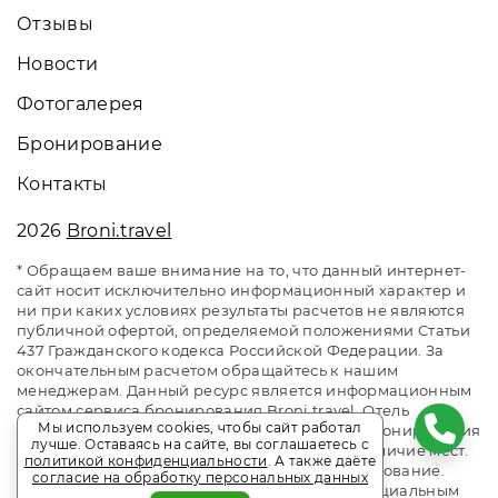
Отзывы
Новости
Фотогалерея
Бронирование
Контакты
2026
Broni.travel
* Обращаем ваше внимание на то, что данный интернет-
сайт носит исключительно информационный характер и
ни при каких условиях результаты расчетов не являются
публичной офертой, определяемой положениями Статьи
437 Гражданского кодекса Российской Федерации. За
окончательным расчетом обращайтесь к нашим
менеджерам. Данный ресурс является информационным
сайтом сервиса бронирования Broni.travel. Отель
Мы используем cookies, чтобы сайт работал
«Солнечный Park Hotel & SPA». Сайт онлайн бронирования
лучше. Оставаясь на сайте, вы соглашаетесь с
номеров. Актуальные цены, прайс-листы и наличие мест.
политикой конфиденциальности
. А также даёте
Акции и спецпредложения. Выгодное бронирование.
согласие на обработку персональных данных
Индивидуальный менеджер. Не является официальным